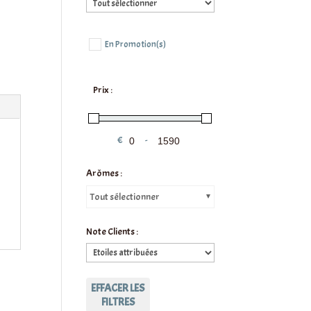
En Promotion(s)
Prix :
€
-
Minimum Price
Maximum Price
Arômes :
Tout sélectionner
Note Clients :
EFFACER LES
FILTRES