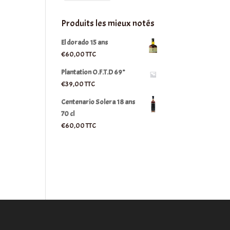
Produits les mieux notés
El dorado 15 ans
€
60,00
TTC
Plantation O.F.T.D 69°
€
39,00
TTC
Centenario Solera 18 ans
70 cl
€
60,00
TTC