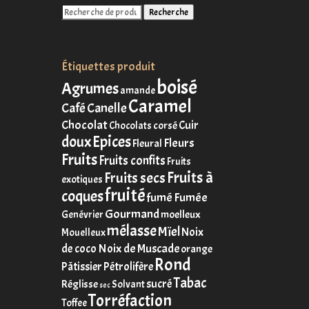
Recherche
Recherche
pour :
Étiquettes produit
boisé
Agrumes
amande
Caramel
Café
Canelle
Chocolat
Cuir
corsé
Chocolats
Epices
doux
Fleurs
Fleural
Fruits
Fruits confits
Fruits
Fruits à
Fruits secs
exotiques
fruité
coques
fumé
Fumée
Gourmand
moelleux
Genévrier
mélasse
Mïel
Noix
Mouelleux
Noix de Muscade
de coco
orange
Rond
Pâtissier
Pétrolifère
Tabac
sucré
Réglisse
Solvant
sec
Torréfaction
Toffee