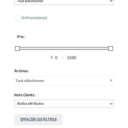
En Promotion(s)
Prix :
€
-
Minimum Price
Maximum Price
Arômes :
Tout sélectionner
Note Clients :
EFFACER LES FILTRES