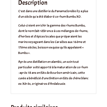
Description
C’est dans une distillerie du Panama fondée il y a plus
d’un siècle qu’a été élaboré ce rhum Bumbu XO.
Celui-ci vient enrichir la gamme des rhums Bumbu,
dont le nom fait référence à ces mélanges de rhums,
d’herbes et d’épices locales que préparaient les
marins voyageant dans les Caraïbes aux 16ème et
17ème siècles, boisson exquise qu’ils appelaient «
Bumbu ».
Après une distillation en alambic, un soin tout
particulier a été apporté à la maturation de ce rhum
: après 18 ans en fûts de Bourbon américain, cette
cuvée a bénéficié d’une finition en fûts de chêne blanc
ex-Xérès, originaires d’Andalousie.