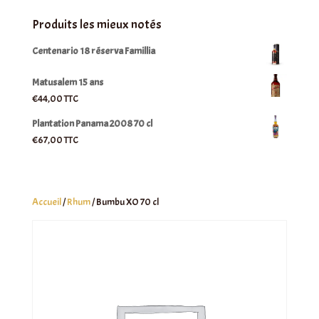
Produits les mieux notés
Centenario 18 réserva Famillia
Matusalem 15 ans
€
44,00
TTC
Plantation Panama 2008 70 cl
€
67,00
TTC
Accueil
/
Rhum
/ Bumbu XO 70 cl