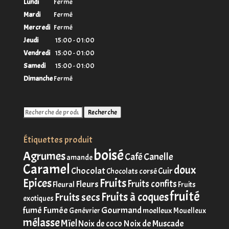
Lundi
Fermé
Mardi
Fermé
Mercredi
Fermé
Jeudi
15:00 - 01:00
Vendredi
15:00 - 01:00
Samedi
15:00 - 01:00
Dimanche
Fermé
Recherche
Recherche
pour :
Étiquettes produit
boisé
Agrumes
Café
Canelle
amande
Caramel
doux
Chocolat
Cuir
corsé
Chocolats
Fruits
Epices
Fruits confits
Fleurs
Fleural
Fruits
fruité
Fruits à coques
Fruits secs
exotiques
fumé
Fumée
Gourmand
moelleux
Genévrier
Mouelleux
mélasse
Mïel
Noix de Muscade
Noix de coco