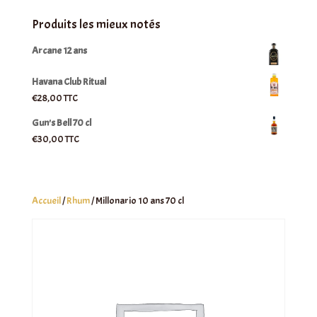
Produits les mieux notés
Arcane 12 ans
Havana Club Ritual
€
28,00
TTC
Gun's Bell 70 cl
€
30,00
TTC
Accueil
/
Rhum
/ Millonario 10 ans 70 cl