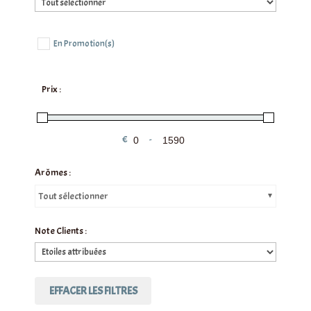
En Promotion(s)
Prix :
€
-
Minimum Price
Maximum Price
Arômes :
Tout sélectionner
Note Clients :
EFFACER LES FILTRES